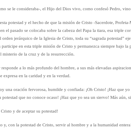
como se le consideraba-, el Hijo del Dios vivo, como confesó Pedro, vino
esta potestad y el hecho de que la misión de Cristo -Sacerdote, Profeta-
 en el pasado se colocaba sobre la cabeza del Papa la tiara, esa triple co
l orden jerárquico de la Iglesia de Cristo, toda su “sagrada potestad” ejer
participe en esta triple misión de Cristo y permanezca siempre bajo la p
l misterio de la cruz y de la resurrección.
 responde a lo más profundo del hombre, a sus más elevadas aspiraciones
e expresa en la caridad y en la verdad.
 una oración fervorosa, humilde y confiada: ¡Oh Cristo! ¡Haz que yo me
tu potestad que no conoce ocaso! ¡Haz que yo sea un siervo! Más aún, si
risto y de aceptar su potestad!
o y, con la potestad de Cristo, servir al hombre y a la humanidad entera