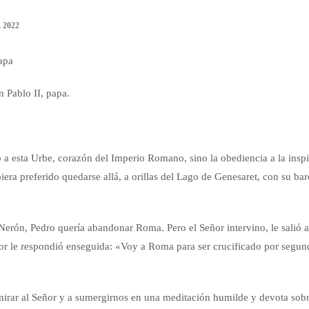
 2022
apa
n Pablo II, papa.
a esta Urbe, corazón del Imperio Romano, sino la obediencia a la inspi
iera preferido quedarse allá, a orillas del Lago de Genesaret, con su bar
Nerón, Pedro quería abandonar Roma. Pero el Señor intervino, le salió al
r le respondió enseguida: «Voy a Roma para ser crucificado por segun
mirar al Señor y a sumergirnos en una meditación humilde y devota sobr