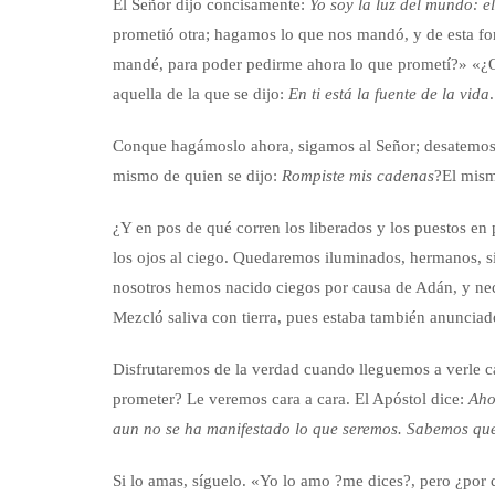
El Señor dijo concisamente:
Yo soy la luz del mundo: el
prometió otra; hagamos lo que nos mandó, y de esta for
mandé, para poder pedirme ahora lo que prometí?» «¿Qu
aquella de la que se dijo:
En ti está la fuente de la vida
.
Conque hagámoslo ahora, sigamos al Señor; desatemos lo
mismo de quien se dijo:
Rompiste mis cadenas
?El mism
¿Y en pos de qué corren los liberados y los puestos en 
los ojos al ciego. Quedaremos iluminados, hermanos, si 
nosotros hemos nacido ciegos por causa de Adán, y neces
Mezcló saliva con tierra, pues estaba también anuncia
Disfrutaremos de la verdad cuando lleguemos a verle ca
prometer? Le veremos cara a cara. El Apóstol dice:
Aho
aun no se ha manifestado lo que seremos. Sabemos que,
Si lo amas, síguelo. «Yo lo amo ?me dices?, pero ¿por q