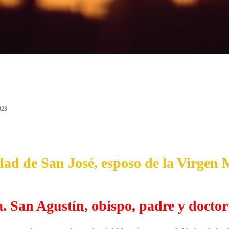
023
ad de San José, esposo de la Virgen 
. San Agustín, obispo, padre y doctor d