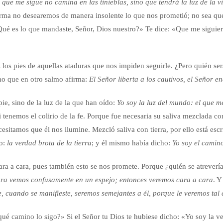
 que me sigue no camina en las tinieblas, sino que tendrá la luz de la v
ma no desearemos de manera insolente lo que nos prometió; no sea que t
é es lo que mandaste, Señor, Dios nuestro?» Te dice: «Que me siguiera
s pies de aquellas ataduras que nos impiden seguirle. ¿Pero quién ser
o que en otro salmo afirma:
El Señor liberta a los cautivos, el Señor e
pie, sino de la luz de la que han oído:
Yo soy la luz del mundo: el que m
tenemos el colirio de la fe. Porque fue necesaria su saliva mezclada co
itamos que él nos ilumine. Mezcló saliva con tierra, por ello está escr
do:
la verdad brota de la tierra
; y él mismo había dicho:
Yo soy el camino
ra a cara, pues también esto se nos promete. Porque ¿quién se atrevería
ra vemos confusamente en un espejo; entonces veremos cara a cara
. Y
 cuando se manifieste, seremos semejantes a él, porque le veremos tal 
ué camino lo sigo?» Si el Señor tu Dios te hubiese dicho: «Yo soy la ver