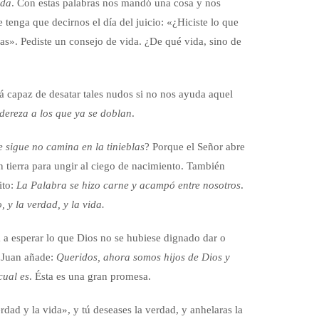
ida
. Con estas palabras nos mandó una cosa y nos
enga que decirnos el día del juicio: «¿Hiciste lo que
s». Pediste un consejo de vida. ¿De qué vida, sino de
á capaz de desatar tales nudos si no nos ayuda aquel
ndereza a los que ya se doblan
.
e sigue no camina en la tinieblas
? Porque el Señor abre
n tierra para ungir al ciego de nacimiento. También
ito:
La Palabra se hizo carne y acampó entre nosotros
.
, y la verdad, y la vida.
 a esperar lo que Dios no se hubiese dignado dar o
 Juan añade:
Queridos, ahora somos hijos de Dios y
cual es
. Ésta es una gran promesa.
dad y la vida», y tú deseases la verdad, y anhelaras la