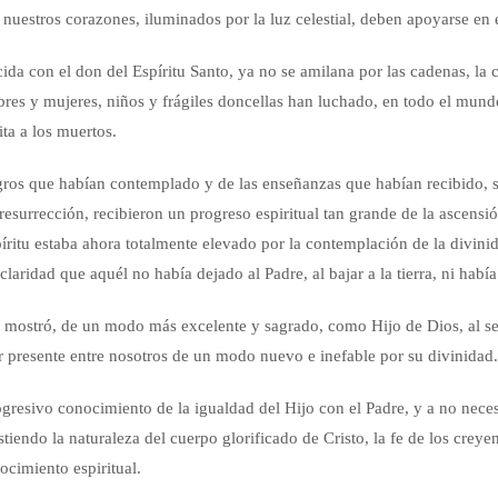
 nuestros corazones, iluminados por la luz celestial, deben apoyarse en e
da con el don del Espíritu Santo, ya no se amilana por las cadenas, la cár
es y mujeres, niños y frágiles doncellas han luchado, en todo el mundo,
ta a los muertos.
agros que habían contemplado y de las enseñanzas que habían recibido, s
resurrección, recibieron un progreso espiritual tan grande de la ascensi
íritu estaba ahora totalmente elevado por la contemplación de la divinid
ridad que aquél no había dejado al Padre, al bajar a la tierra, ni había 
ostró, de un modo más excelente y sagrado, como Hijo de Dios, al ser r
 presente entre nosotros de un modo nuevo e inefable por su divinidad.
resivo conocimiento de la igualdad del Hijo con el Padre, y a no necesi
istiendo la naturaleza del cuerpo glorificado de Cristo, la fe de los crey
ocimiento espiritual.