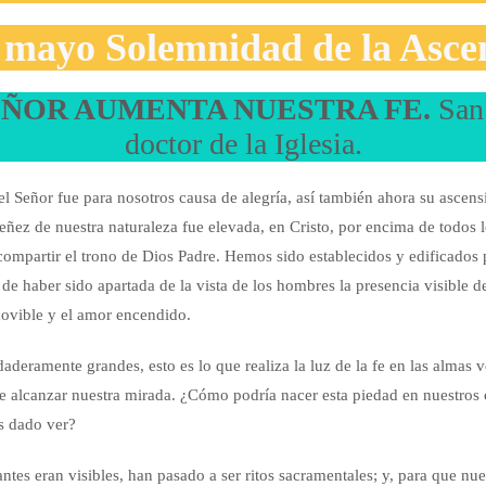
mayo Solemnidad de la Ascen
EÑOR AUMENTA NUESTRA FE.
San
doctor de la Iglesia.
l Señor fue para nosotros causa de alegría, así también ahora su ascens
eñez de nuestra naturaleza fue elevada, en Cristo, por encima de todos los
 compartir el trono de Dios Padre. Hemos sido establecidos y edificados 
e haber sido apartada de la vista de los hombres la presencia visible del
movible y el amor encendido.
rdaderamente grandes, esto es lo que realiza la luz de la fe en las almas 
de alcanzar nuestra mirada. ¿Cómo podría nacer esta piedad en nuestros 
es dado ver?
antes eran visibles, han pasado a ser ritos sacramentales; y, para que nue