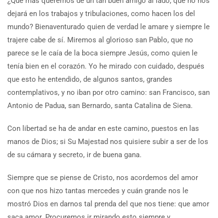
¿Qué más queremos de un tan buen amigo al lado, que no nos
dejará en los trabajos y tribulaciones, como hacen los del
mundo? Bienaventurado quien de verdad le amare y siempre le
trajere cabe de sí. Miremos al glorioso san Pablo, que no
parece se le caía de la boca siempre Jesús, como quien le
tenía bien en el corazón. Yo he mirado con cuidado, después
que esto he entendido, de algunos santos, grandes
contemplativos, y no iban por otro camino: san Francisco, san
Antonio de Padua, san Bernardo, santa Catalina de Siena.
Con libertad se ha de andar en este camino, puestos en las
manos de Dios; si Su Majestad nos quisiere subir a ser de los
de su cámara y secreto, ir de buena gana.
Siempre que se piense de Cristo, nos acordemos del amor
con que nos hizo tantas mercedes y cuán grande nos le
mostró Dios en darnos tal prenda del que nos tiene: que amor
saca amor. Procuremos ir mirando esto siempre y