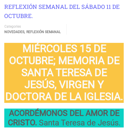
REFLEXIÓN SEMANAL DEL SÁBADO 11 DE
OCTUBRE.
Categories
,
NOVEDADES
REFLEXIÓN SEMANAL
MIÉRCOLES 15 DE
OCTUBRE; MEMORIA DE
SANTA TERESA DE
JESÚS, VIRGEN Y
DOCTORA DE LA IGLESIA.
ACORDÉMONOS DEL AMOR DE
CRISTO.
Santa Teresa de Jesús.